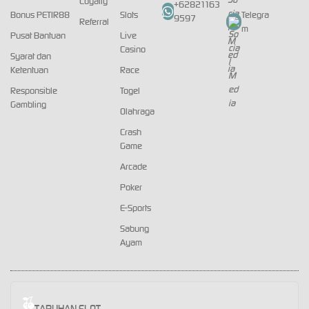
Loyalty
+62821163
Bonus PETIR88
Slots
Telegra
9597
Referral
m
Pusat Bantuan
Live
Casino
Syarat dan
Ketentuan
Race
Responsible
Togel
Gambling
Olahraga
Crash
Game
Arcade
Poker
E-Sports
Sabung
Ayam
TARUHAN SLOT