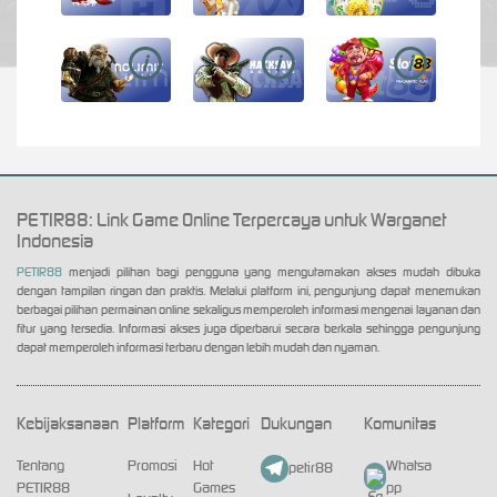
i
i
i
PETIR88: Link Game Online Terpercaya untuk Warganet
Indonesia
PETIR88
menjadi pilihan bagi pengguna yang mengutamakan akses mudah dibuka
dengan tampilan ringan dan praktis. Melalui platform ini, pengunjung dapat menemukan
berbagai pilihan permainan online sekaligus memperoleh informasi mengenai layanan dan
fitur yang tersedia. Informasi akses juga diperbarui secara berkala sehingga pengunjung
dapat memperoleh informasi terbaru dengan lebih mudah dan nyaman.
Kebijaksanaan
Platform
Kategori
Dukungan
Komunitas
Tentang
Promosi
Hot
Whatsa
petir88
PETIR88
Games
pp