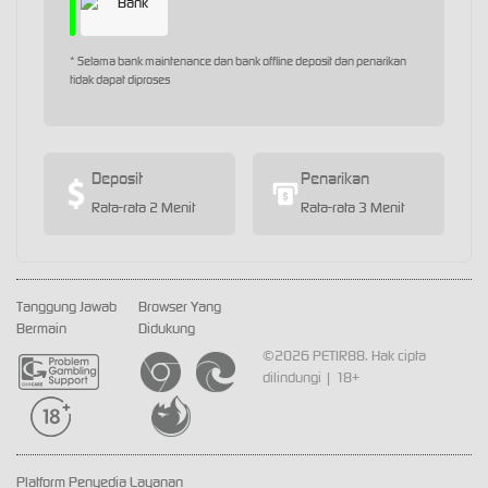
* Selama bank maintenance dan bank offline deposit dan penarikan
tidak dapat diproses
Deposit
Penarikan
Rata-rata 2 Menit
Rata-rata 3 Menit
Tanggung Jawab
Browser Yang
Bermain
Didukung
©2026 PETIR88. Hak cipta
dilindungi | 18+
Platform Penyedia Layanan