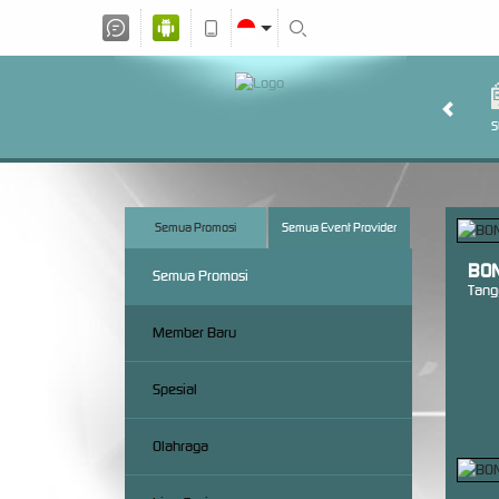
HOT GAMES
S
Semua Promosi
Semua Event Provider
BON
Semua Promosi
Tang
Member Baru
Spesial
Olahraga