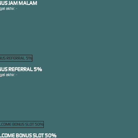
NUS JAM MALAM
gal akhir:
-
NUS REFERRAL 5%
gal akhir:
-
LCOME BONUS SLOT 50%