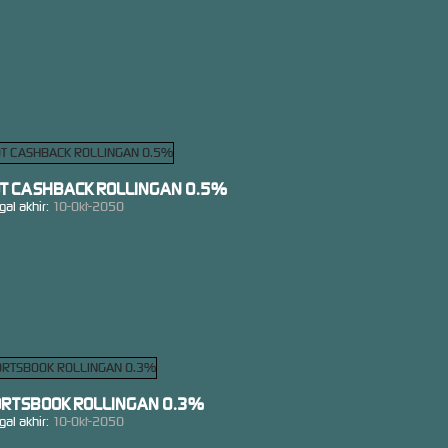
T CASHBACK ROLLINGAN 0.5%
gal akhir:
10-Okt-2050
RTSBOOK ROLLINGAN 0.3%
gal akhir:
10-Okt-2050