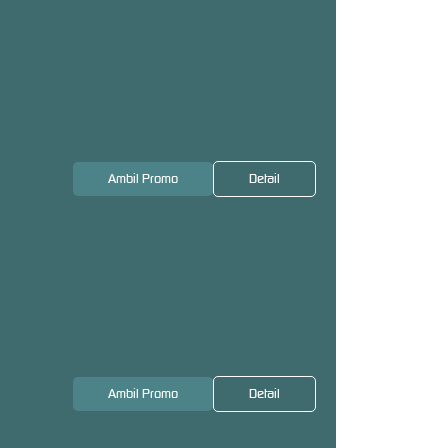
Ambil Promo
Detail
Ambil Promo
Detail