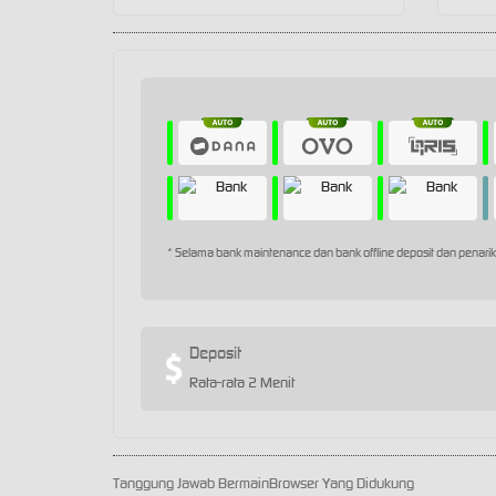
* Selama bank maintenance dan bank offline deposit dan penarik
Deposit
Rata-rata 2 Menit
Tanggung Jawab Bermain
Browser Yang Didukung