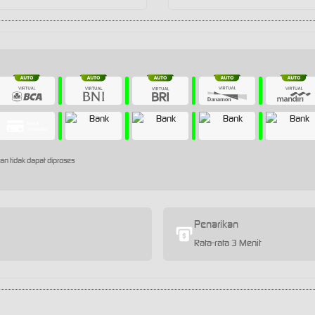
an tidak dapat diproses
Penarikan
Rata-rata 3 Menit