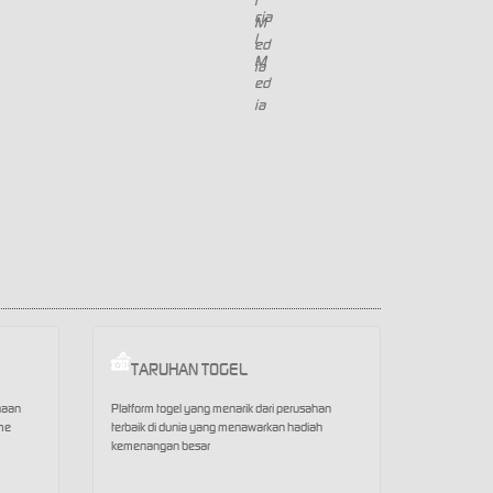
TARUHAN TOGEL
haan
Platform togel yang menarik dari perusahan
ame
terbaik di dunia yang menawarkan hadiah
kemenangan besar